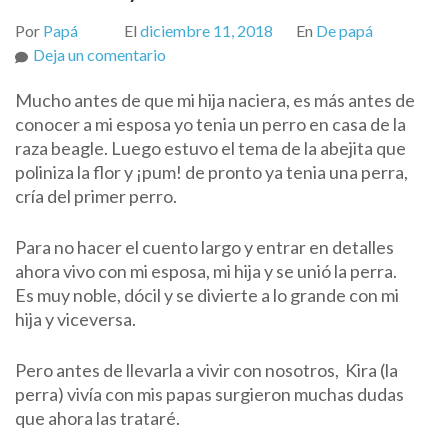
Por
Papá
El
diciembre 11, 2018
En
De papá
on
Deja un comentario
Mascota
Mucho antes de que mi hija naciera, es más antes de
y
conocer a mi esposa yo tenia un perro en casa de la
bebés:
raza beagle. Luego estuvo el tema de la abejita que
¿cómo
poliniza la flor y ¡pum! de pronto ya tenia una perra,
lograr
cría del primer perro.
una
sana
Para no hacer el cuento largo y entrar en detalles
y
ahora vivo con mi esposa, mi hija y se unió la perra.
buena
Es muy noble, dócil y se divierte a lo grande con mi
convivencia?
hija y viceversa.
Pero antes de llevarla a vivir con nosotros, Kira (la
perra) vivía con mis papas surgieron muchas dudas
que ahora las trataré.