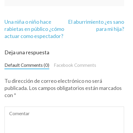
Navegación
Una niña o niño hace
El aburrimiento ¿es sano
de
rabietas en público ¿cómo
para mi hija?
entradas
actuar como espectador?
Deja una respuesta
Default Comments (0)
Facebook Comments
Tu dirección de correo electrónico no será
publicada.
Los campos obligatorios están marcados
con
*