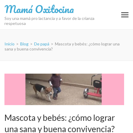
Saltar
Mamá Oxitocina
al
contenido
Soy una mamá pro lactancia y a favor de la crianza
respetuosa
(presiona
la
tecla
Inicio
>
Blog
>
De papá
>
Mascota y bebés: ¿cómo lograr una
Intro)
sana y buena convivencia?
Mascota y bebés: ¿cómo lograr
una sana y buena convivencia?