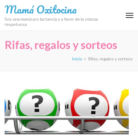
Saltar
Mamá Oxitocina
al
contenido
Soy una mamá pro lactancia y a favor de la crianza
respetuosa
(presiona
la
tecla
Rifas, regalos y sorteos
Intro)
Inicio
>
Rifas, regalos y sorteos