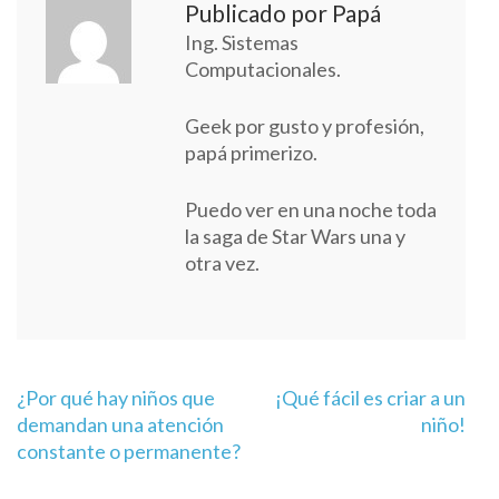
Publicado por Papá
Ing. Sistemas
Computacionales.
Geek por gusto y profesión,
papá primerizo.
Puedo ver en una noche toda
la saga de Star Wars una y
otra vez.
Navegación
¿Por qué hay niños que
¡Qué fácil es criar a un
de
demandan una atención
niño!
entradas
constante o permanente?