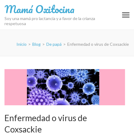
Saltar
Mamá Oxitocina
al
contenido
Soy una mamá pro lactancia y a favor de la crianza
respetuosa
(presiona
la
tecla
Inicio
>
Blog
>
De papá
>
Enfermedad o virus de Coxsackie
Intro)
Enfermedad o virus de
Coxsackie