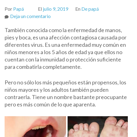
Por
Papá
El
julio 9, 2019
En
De papá
on
Deja un comentario
Enfermedad
También conocida como la enfermedad de manos,
o
pies y boca, es una afección contagiosa causada por
virus
diferentes virus. Es una enfermedad muy común en
de
niños menores a los 5 años de edad ya que ellos no
Coxsackie
cuentan con la inmunidad o protección suficiente
para combatirla completamente.
Pero no sólo los más pequeños están propensos, los
niños mayores y los adultos también pueden
contraerla. Tiene un nombre bastante preocupante
pero es más común de lo que aparenta.