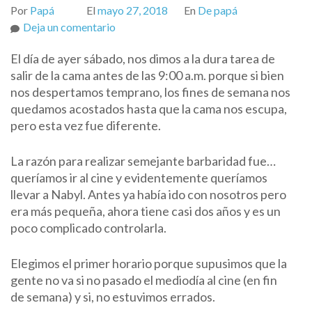
Por
Papá
El
mayo 27, 2018
En
De papá
on
Deja un comentario
Bebé
El día de ayer sábado, nos dimos a la dura tarea de
en
salir de la cama
antes de las 9:00 a.m. porque si bien
el
nos despertamos temprano, los fines de semana nos
cine:
quedamos acostados hasta que la cama nos escupa,
Han
pero esta vez fue diferente.
Solo
La razón para realizar semejante barbaridad fue…
queríamos ir al cine y evidentemente queríamos
llevar a Nabyl. Antes ya había ido con nosotros pero
era más pequeña, ahora tiene casi dos años y es un
poco complicado controlarla.
Elegimos el primer horario porque supusimos que la
gente no va si no pasado el mediodía al cine (en fin
de semana) y si, no estuvimos errados.