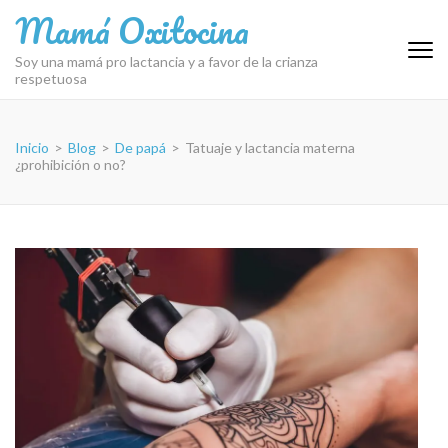
Saltar
Mamá Oxitocina
al
contenido
Soy una mamá pro lactancia y a favor de la crianza
respetuosa
(presiona
la
tecla
Inicio
>
Blog
>
De papá
>
Tatuaje y lactancia materna
Intro)
¿prohibición o no?