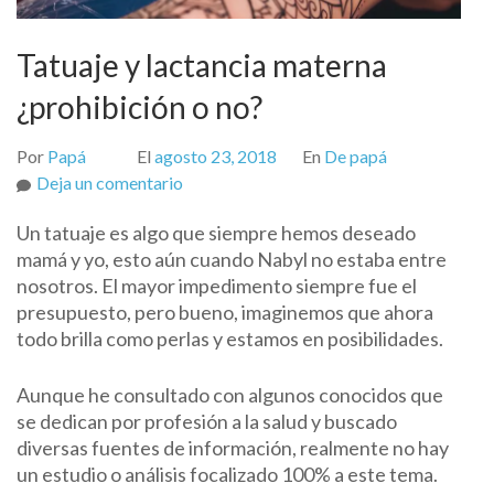
Tatuaje y lactancia materna
¿prohibición o no?
Por
Papá
El
agosto 23, 2018
En
De papá
on
Deja un comentario
Tatuaje
Un tatuaje es algo que siempre hemos deseado
y
mamá y yo, esto aún cuando Nabyl no estaba entre
lactancia
nosotros. El mayor impedimento siempre fue el
materna
presupuesto, pero bueno, imaginemos que ahora
¿prohibición
todo brilla como perlas y estamos en posibilidades.
o
no?
Aunque he consultado con algunos conocidos que
se dedican por profesión a la salud y buscado
diversas fuentes de información, realmente no hay
un estudio o análisis focalizado 100% a este tema.