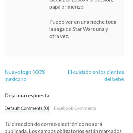
papá primerizo.
Puedo ver en una noche toda
la saga de Star Wars una y
otra vez.
Navegación
Nuevo logo 100%
El cuidado en los dientes
de
mexicano
del bebé
entradas
Deja una respuesta
Default Comments (0)
Facebook Comments
Tu dirección de correo electrónico no será
publicada.
Los campos obligatorios están marcados