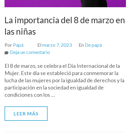
La importancia del 8 de marzo en
las niñas
Por
Papá
El
marzo 7, 2023
En
De papá
on
Deja un comentario
La
El 8 de marzo, se celebra el Día Internacional de la
importancia
Mujer. Este día se estableció para conmemorar la
del
lucha de las mujeres por la igualdad de derechos y la
8
participación en la sociedad en igualdad de
de
condiciones con los …
marzo
en
las
LEER MÁS
niñas