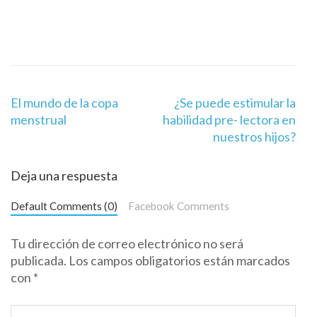
Navegación
El mundo de la copa
¿Se puede estimular la
de
menstrual
habilidad pre- lectora en
entradas
nuestros hijos?
Deja una respuesta
Default Comments (0)
Facebook Comments
Tu dirección de correo electrónico no será
publicada.
Los campos obligatorios están marcados
con
*