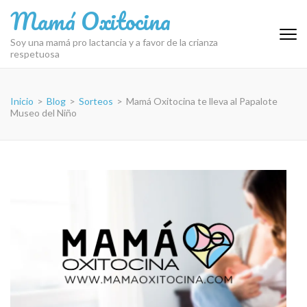
Saltar
Mamá Oxitocina
al
contenido
Soy una mamá pro lactancia y a favor de la crianza
respetuosa
(presiona
la
tecla
Inicio
>
Blog
>
Sorteos
>
Mamá Oxitocina te lleva al Papalote
Intro)
Museo del Niño