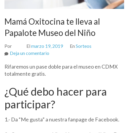
Mamá Oxitocina te lleva al
Papalote Museo del Niño
Por
El
marzo 19, 2019
En
Sorteos
on
Deja un comentario
Mamá
Rifaremos un pase doble para el museo en CDMX
Oxitocina
totalmente gratis.
te
lleva
¿Qué debo hacer para
al
Papalote
participar?
Museo
del
Niño
1.- Da “Me gusta” a nuestra fanpage de Facebook.