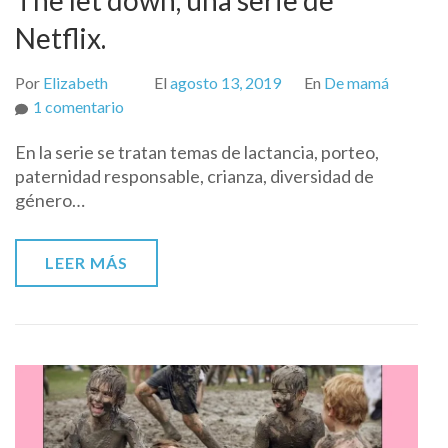
Netflix.
Por
Elizabeth
El
agosto 13, 2019
En
De mamá
en
1 comentario
The
En la serie se tratan temas de lactancia, porteo,
let
paternidad responsable, crianza, diversidad de
down,
género…
una
serie
de
LEER MÁS
Netflix.