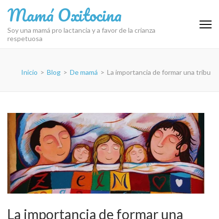
Saltar
Mamá Oxitocina
al
contenido
Soy una mamá pro lactancia y a favor de la crianza
respetuosa
(presiona
la
tecla
Inicio
>
Blog
>
De mamá
>
La importancia de formar una tribu
Intro)
La importancia de formar una