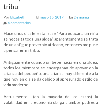
tribu
Por
Elizabeth
El
mayo 15, 2017
En
De mamá
en
4 comentarios
La
Hace unos días leí esta frase “Para educar a un niño
importancia
se necesita toda una aldea” aparentemente se trata
de
de un antiguo proverbio africano, entonces me puse
formar
a pensar en mi tribu.
una
tribu
Antiguamente cuando un bebé nacía en una aldea,
todos los miembros se encargaban de apoyar en la
crianza del pequeño, una crianza muy diferente a la
que hoy en día se da debido al apresurado estilo de
vida moderno.
Actualmente (en la mayoría de los casos) la
volatilidad en la economía obliga a ambos padres a