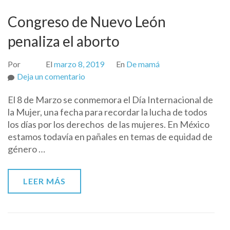
Congreso de Nuevo León
penaliza el aborto
Por
El
marzo 8, 2019
En
De mamá
on
Deja un comentario
Congreso
El 8 de Marzo se conmemora el Día Internacional de
de
la Mujer, una fecha para recordar la lucha de todos
Nuevo
los días por los derechos de las mujeres. En México
León
estamos todavía en pañales en temas de equidad de
penaliza
género …
el
aborto
LEER MÁS