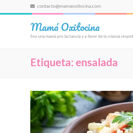
Saltar
contacto@mamaoxitocina.com
al
contenido
Mamá Oxitocina
(presiona
la
Soy una mamá pro lactancia y a favor de la crianza resp
tecla
Intro)
Etiqueta:
ensalada