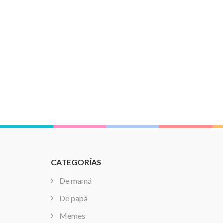
CATEGORÍAS
De mamá
De papá
Memes