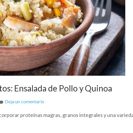
os: Ensalada de Pollo y Quinoa
on
Deja un comentario
Lunch
corporar proteínas magras, granos integrales y una varied
Saludable
en
10