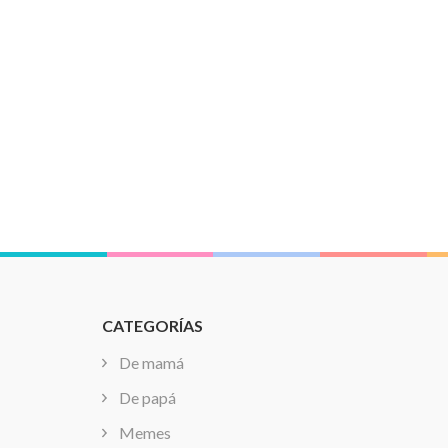
CATEGORÍAS
De mamá
De papá
Memes