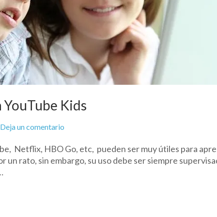
n YouTube Kids
on
Deja un comentario
Cuidado
e, Netflix, HBO Go, etc, pueden ser muy útiles para apr
con
or un rato, sin embargo, su uso debe ser siempre supervis
el
…
contenido
en
YouTube
Kids