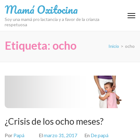
Saltar
Mamá Oxitocina
al
contenido
Soy una mamá pro lactancia y a favor de la crianza
respetuosa
(presiona
la
tecla
Etiqueta:
ocho
Inicio
>
ocho
Intro)
¿Crisis de los ocho meses?
Por
Papá
El
marzo 31, 2017
En
De papá