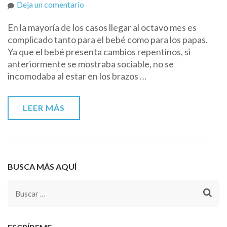
on
Deja un comentario
¿Crisis
En la mayoría de los casos llegar al octavo mes es
de
complicado tanto para el bebé como para los papas.
los
Ya que el bebé presenta cambios repentinos, si
ocho
anteriormente se mostraba sociable, no se
meses?
incomodaba al estar en los brazos …
LEER MÁS
BUSCA MÁS AQUÍ
Buscar: