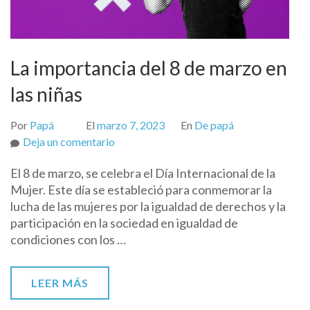
La importancia del 8 de marzo en
las niñas
Por
Papá
El
marzo 7, 2023
En
De papá
on
Deja un comentario
La
El 8 de marzo, se celebra el Día Internacional de la
importancia
Mujer. Este día se estableció para conmemorar la
del
lucha de las mujeres por la igualdad de derechos y la
8
participación en la sociedad en igualdad de
de
condiciones con los …
marzo
en
las
LEER MÁS
niñas