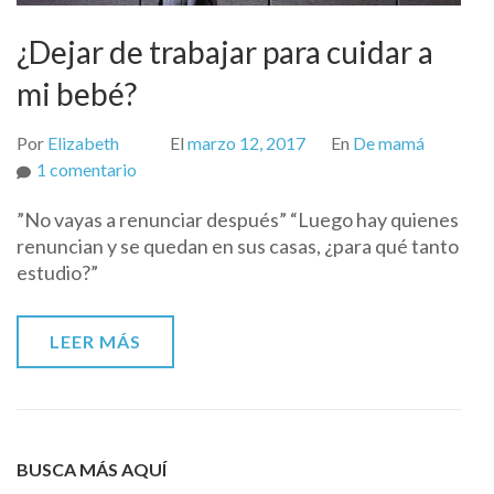
¿Dejar de trabajar para cuidar a
mi bebé?
Por
Elizabeth
El
marzo 12, 2017
En
De mamá
en
1 comentario
¿Dejar
”No vayas a renunciar después” “Luego hay quienes
de
renuncian y se quedan en sus casas, ¿para qué tanto
trabajar
estudio?”
para
cuidar
a
LEER MÁS
mi
bebé?
BUSCA MÁS AQUÍ