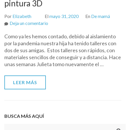
pintura 3D
Por
Elizabeth
El
mayo 31, 2020
En
De mamá
on
Deja un comentario
Manualidades.
Como ya les hemos contado, debido al aislamiento
Elaborando
por la pandemia nuestra hija ha tenido talleres con
pintura
dos de sus amigas. Estos talleres son rápidos, con
3D
materiales sencillos de conseguir y a distancia. Hace
unas semanas Julieta tomo nuevamente el …
LEER MÁS
BUSCA MÁS AQUÍ