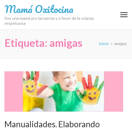
Saltar
Mamá Oxitocina
al
contenido
Soy una mamá pro lactancia y a favor de la crianza
respetuosa
(presiona
la
tecla
Etiqueta:
amigas
Inicio
>
amigas
Intro)
Manualidades. Elaborando